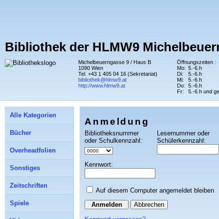
Bibliothek der HLMW9 Michelbeuer
Michelbeuerngasse 9 / Haus B
Öffnungszeiten :
1090 Wien
Mo:
5.-6.h
Tel. +43 1 405 04 16 (Sekretariat)
Di:
5.-6.h
bibliothek@hlmw9.at
Mi:
5.-6.h
http://www.hlmw9.at
Do:
5.-6.h
Fr:
5.-6.h und g
Alle Kategorien
Anmeldung
Bücher
Bibliotheksnummer
Lesernummer oder
oder Schulkennzahl:
Schülerkennzahl:
Overheadfolien
Kennwort:
Sonstiges
Zeitschriften
Auf diesem Computer angemeldet bleiben
Spiele
Abbrechen