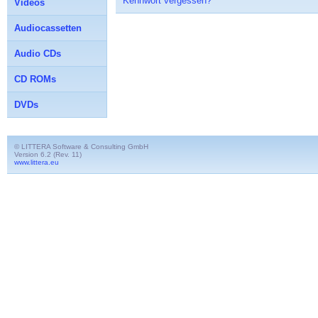
Kennwort vergessen?
Videos
Audiocassetten
Audio CDs
CD ROMs
DVDs
© LITTERA Software & Consulting GmbH
Version 6.2 (Rev. 11)
www.littera.eu