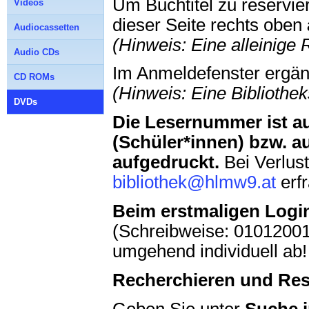
Um Buchtitel zu reservie
Videos
dieser Seite rechts oben
Audiocassetten
(Hinweis: Eine alleinige
Audio CDs
Im Anmeldefenster ergä
CD ROMs
(Hinweis: Eine Biblioth
DVDs
Die Lesernummer ist au
(Schüler*innen) bzw. a
aufgedruckt.
Bei Verlus
bibliothek@hlmw9.at
erf
Beim erstmaligen Logi
(Schreibweise: 01012001
umgehend individuell ab!
Recherchieren und Res
Geben Sie unter
Suche