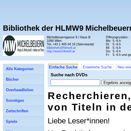
Bibliothek der HLMW9 Michelbeuer
Michelbeuerngasse 9 / Haus B
Öffnungszeiten :
1090 Wien
Mo:
5.-6.h
Tel. +43 1 405 04 16 (Sekretariat)
Di:
5.-6.h
bibliothek@hlmw9.at
Mi:
5.-6.h
http://www.hlmw9.at
Do:
5.-6.h
Fr:
5.-6.h und g
Einfache Suche
Erweiterte Suche
Neu ein
Alle Kategorien
Suche nach DVDs
Bücher
Overheadfolien
Recherchieren,
Sonstiges
von Titeln in 
Zeitschriften
Liebe Leser*innen!
Spiele