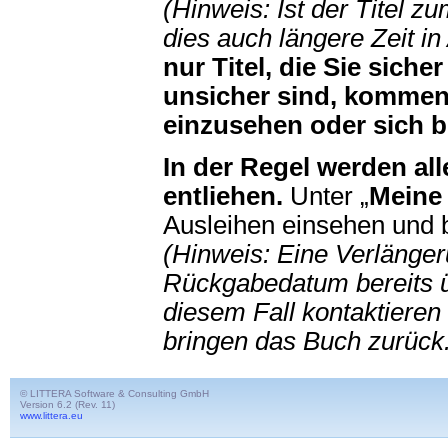
(Hinweis: Ist der Titel z
dies auch längere Zeit i
nur Titel, die Sie siche
unsicher sind, kommen 
einzusehen oder sich b
In
der Regel werden all
entliehen.
Unter „
Meine
Ausleihen einsehen und 
(Hinweis: Eine Verlänger
Rückgabedatum bereits übe
diesem Fall kontaktieren
bringen das Buch zurück
© LITTERA Software & Consulting GmbH
Version 6.2 (Rev. 11)
www.littera.eu