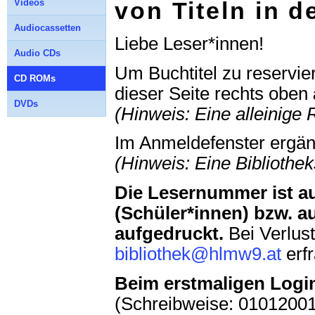
Videos
von Titeln in 
Audiocassetten
Liebe Leser*innen!
Audio CDs
Um Buchtitel zu reservie
CD ROMs
dieser Seite rechts oben
DVDs
(Hinweis: Eine alleinige
Im Anmeldefenster ergä
(Hinweis: Eine Biblioth
Die Lesernummer ist au
(Schüler*innen) bzw. a
aufgedruckt.
Bei Verlus
bibliothek@hlmw9.at
erf
Beim erstmaligen Logi
(Schreibweise: 01012001