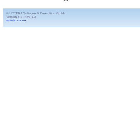
© LITTERA Software & Consulting GmbH
Version 6.2 (Rev. 11)
www.littera.eu