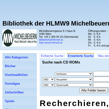
Bibliothek der HLMW9 Michelbeuer
Michelbeuerngasse 9 / Haus B
Öffnungszeiten :
1090 Wien
Mo:
5.-6.h
Tel. +43 1 405 04 16 (Sekretariat)
Di:
5.-6.h
bibliothek@hlmw9.at
Mi:
5.-6.h
http://www.hlmw9.at
Do:
5.-6.h
Fr:
5.-6.h und g
Einfache Suche
Erweiterte Suche
Neu ein
Alle Kategorien
Suche nach CD ROMs
Bücher
Overheadfolien
Sonstiges
Zeitschriften
Recherchieren,
Spiele